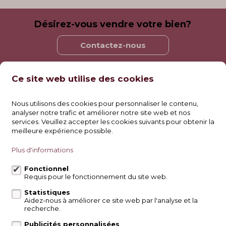
Désirez-vous vendre votre bien?
Contactez-nous
Ce site web utilise des cookies
Immo Parnassia
Nous utilisons des cookies pour personnaliser le contenu,
Vogelenzangstraat 123
analyser notre trafic et améliorer notre site web et nos
Kortenberg
services. Veuillez accepter les cookies suivants pour obtenir la
+3227/57.01.01 (Algemeen)
meilleure expérience possible.
+3247/57.40.936
Plus d'informations
info@parnassia.be
Fonctionnel
Requis pour le fonctionnement du site web.
Suivez-nous sur:
Statistiques
Aidez-nous à améliorer ce site web par l'analyse et la
recherche.
Publicités personnalisées